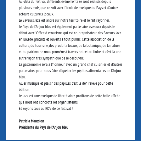
Au
-
delà du festival, différents évènements se sont réalisés depuis
plusieurs mois, que ce soit
avec l’école de musique du Pays et d’autres
acteurs culturels locaux.
Le Saveu
rs
Jazz est ancré sur notre territoire et le fait rayonner.
Le Pays de l’Anjou bleu est également partenaire
«
saveur
»
depuis le
début avec
l’Office
d e
tourisme qui est co
-
organisateur
des
Saveurs
Jazz
en
Balade, gratuits et ouverts à
tout public.
Cette
association de la
culture, du tourisme, des produits locaux, de la botanique,
de la nature
et du patrimoine nous promène à travers notre territoire et c’est là une
autre
façon très sympathique de le découvrir.
La gastronomie sera à l’honneur avec un grand
chef cuisinier et d’autres
partenaires pour nous
faire déguster les pépites alimentaires de l’Anjou
bleu.
Allier musique et plaisir des papilles, c’est le défi relevé pour cette
édition.
Le jazz est une musique de liberté alors profitons de cette belle
affiche
que nous ont concocté
les organisateurs.
Et soyons tous au RDV de ce festival !
Patricia Maussion
Présidente du Pays de l'Anjou bleu