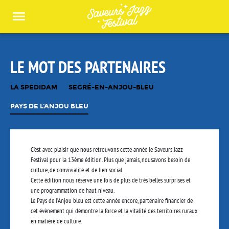
Panneau de gestion des cookies
LE MOT DES PARTENAIRES
LA SPEDIDAM
SEGRÉ-EN-ANJOU-BLEU
PAYS DE L'ANJOU BLEU
C’est avec plaisir que nous retrouvons cette année le Saveurs
Jazz
Festival pour la 13ème
édition. Plus que jamais, nous
avons besoin de
culture, de convivialité et de lien social.
Cette édition nous réserve une fois de plus de très belles surprises et
une programmation de
haut niveau.
Le Pays de l’Anjou
bleu est cette année encore, partenaire financier de
cet évènement qui
démontre la force et la vitalité des territoires ruraux
en matière de culture.